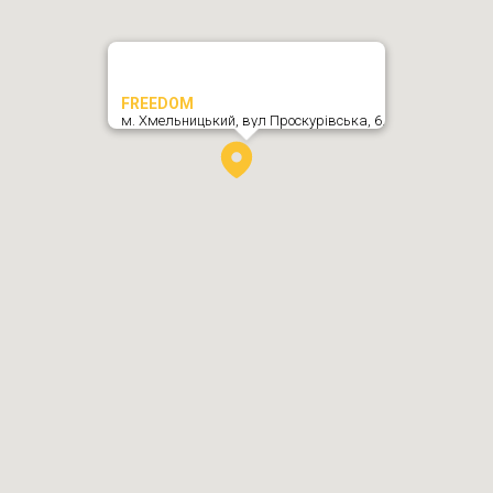
FREEDOM
м. Хмельницький,
вул Проскурівська, 6
,