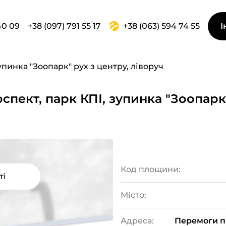
40 09
+38 (097) 791 55 17
+38 (063) 594 74 55
І
пинка "Зоопарк" рух з центру, ліворуч
спект, парк КПІ, зупинка "Зоопарк"
Код площини:
ті
Місто:
Адреса:
Перемоги пр