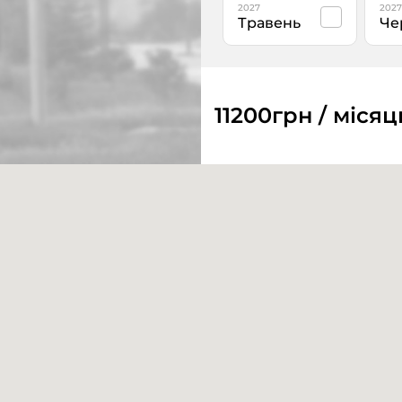
2027
2027
Травень
Че
11200
грн / місяц