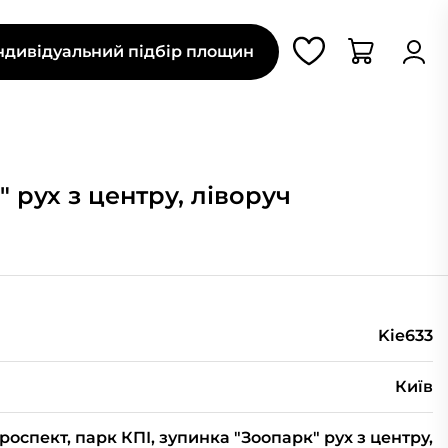
ндивідуальний підбір площин
 рух з центру, ліворуч
Kie633
Київ
оспект, парк КПІ, зупинка "Зоопарк" рух з центру,