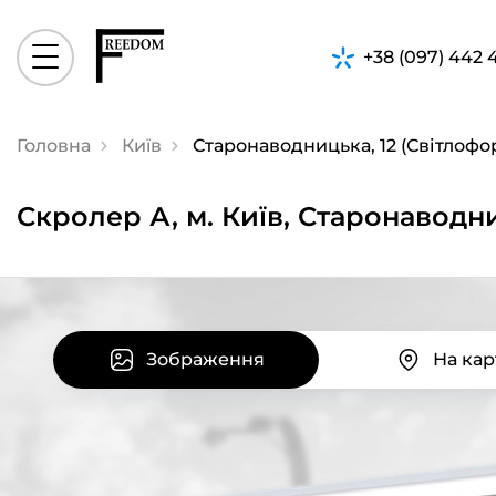
+38 (097) 442 
Головна
Київ
Старонаводницька, 12 (Світлофо
Скролер А, м. Київ, Старонаводн
Зображення
На кар