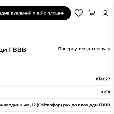
ндивідуальний підбір площин
ади ГВВВ
Повернутися до пошуку
Kie827
Київ
наводницька, 12 (Світлофор) рух до площади ГВВВ