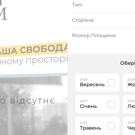
Тип:
Сторона:
Розмір Площини:
Обері
2026
2026
Вересень
Жо
2027
2027
Січень
Лю
2027
2027
Травень
Че