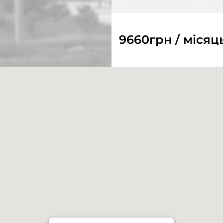
9660
грн / місяц