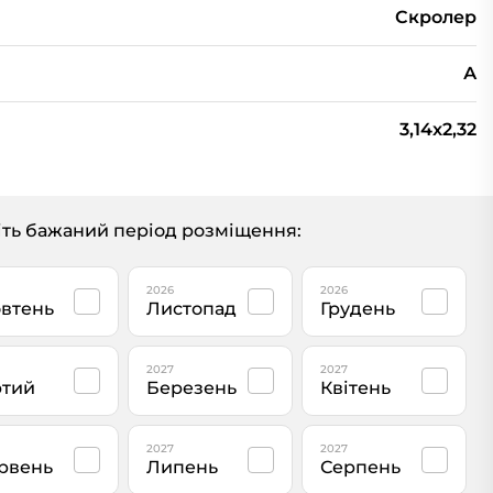
Скролер
А
3,14x2,32
ть бажаний період розміщення:
2026
2026
втень
Листопад
Грудень
2027
2027
тий
Березень
Квітень
2027
2027
рвень
Липень
Серпень