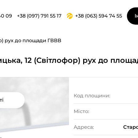
40 09
+38 (097) 791 55 17
+38 (063) 594 74 55
І
р) рух до площади ГВВВ
ицька, 12 (Світлофор) рух до площ
Код площини:
ті
Місто:
Адреса:
Старо