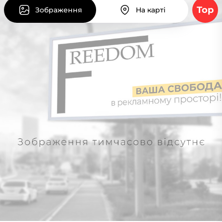
Top
Зображення
На карті