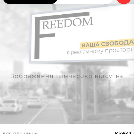
Код площини:
Kie543