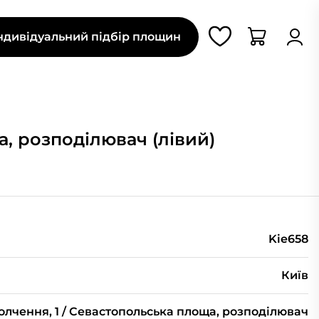
ндивідуальний підбір площин
а, розподілювач (лівий)
Kie658
Київ
лчення, 1 / Севастопольська площа, розподілювач