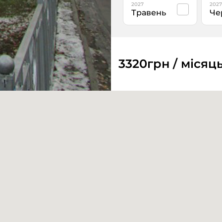
2027
2027
Травень
Че
3320
грн / місяц