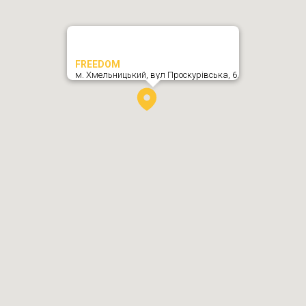
FREEDOM
м. Хмельницький,
вул Проскурівська, 6
,