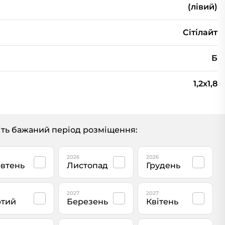
(лівий)
Сiтiлайт
Б
1,2x1,8
ть бажаний період розміщення:
2026
2026
втень
Листопад
Грудень
2027
2027
тий
Березень
Квітень