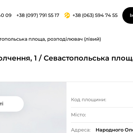
40 09
+38 (097) 791 55 17
+38 (063) 594 74 55
І
топольська площа, розподілювач (лівий)
полчення, 1 / Севастопольська площ
Код площини:
ті
Місто:
Адреса:
Народного Опо