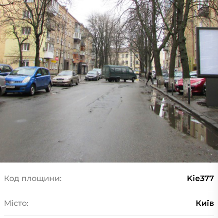
Код площини:
Kie377
Місто:
Київ