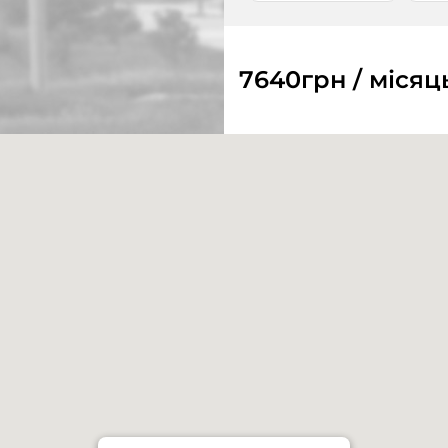
7640
грн / місяц