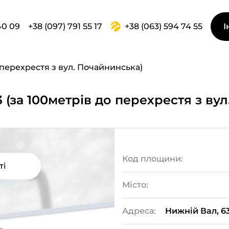
40 09
+38 (097) 791 55 17
+38 (063) 594 74 55
І
 перехрестя з вул. Почайнинська)
63 (за 100метрів до перехрестя з ву
Код площини:
ті
Місто:
Адреса:
Нижній Вал, 63