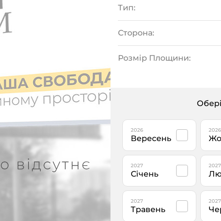
Тип:
Сторона:
Розмір Площини:
Обері
2026
2026
Вересень
Жо
2027
2027
Січень
Лю
2027
2027
Травень
Че