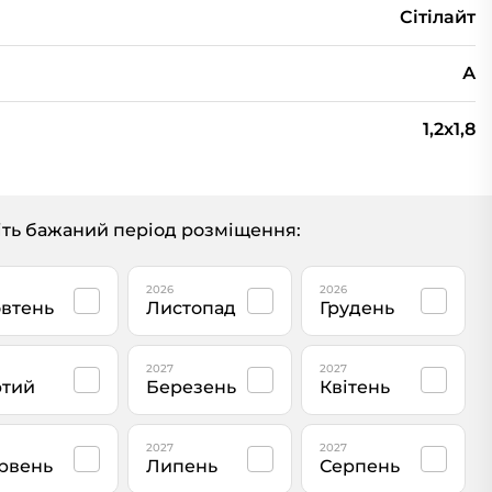
Сiтiлайт
А
1,2x1,8
ть бажаний період розміщення:
2026
2026
втень
Листопад
Грудень
2027
2027
тий
Березень
Квітень
2027
2027
рвень
Липень
Серпень