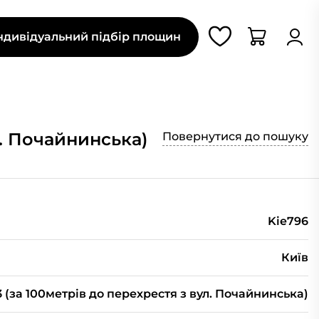
ндивідуальний підбір площин
л. Почайнинська)
Повернутися до пошуку
Kie796
Київ
 (за 100метрів до перехрестя з вул. Почайнинська)