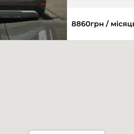
8860
грн / місяц