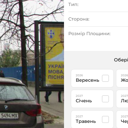
Тип:
Сторона:
Розмір Площини:
Обері
2026
2026
Вересень
Жо
2027
2027
Січень
Лю
2027
2027
Травень
Че