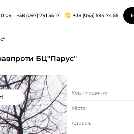
40 09
+38 (097) 791 55 17
+38 (063) 594 74 55
І
с"
2 навпроти БЦ"Парус"
Код площини:
ті
Місто:
Адреса: