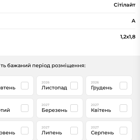
Сiтiлайт
А
1,2x1,8
ть бажаний період розміщення:
2026
2026
втень
Листопад
Грудень
2027
2027
тий
Березень
Квітень
2027
2027
рвень
Липень
Серпень