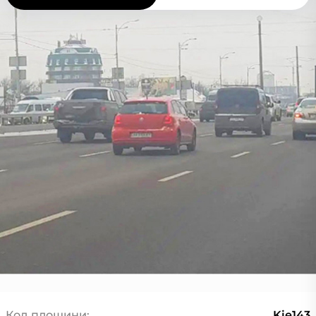
Код площини:
Kie143