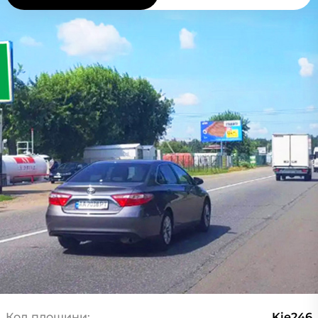
Код площини:
Kie246