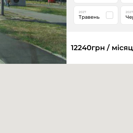
2027
2027
Травень
Че
12240
грн / міся