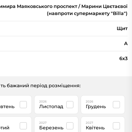
имира Маяковського проспект / Марини Цвєтаєвої
(навпроти супермаркету "Billa")
Щит
А
6x3
ть бажаний період розміщення:
2026
2026
втень
Листопад
Грудень
2027
2027
тий
Березень
Квітень