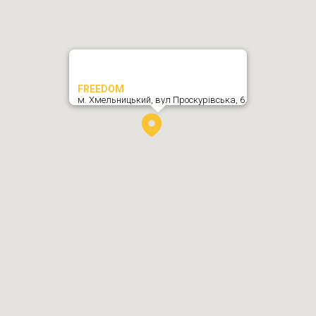
FREEDOM
м. Хмельницький,
вул Проскурівська, 6
,