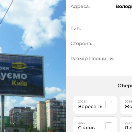
Адреса:
Волод
Тип:
Сторона:
Розмір Площини:
Обері
2026
2026
Вересень
Жо
2027
2027
Січень
Лю