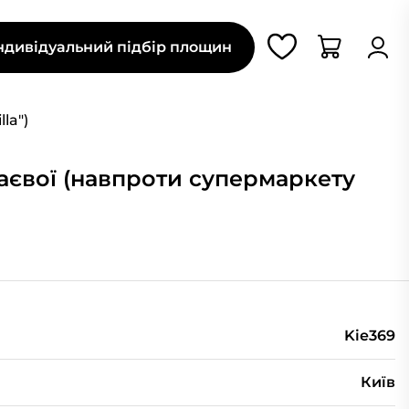
ндивідуальний підбір площин
la")
аєвої (навпроти супермаркету
Kie369
Київ