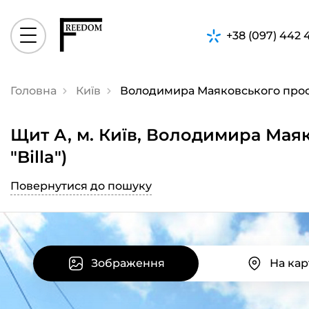
+38 (097) 442 
Головна
Київ
Володимира Маяковського проспе
Щит А, м. Київ, Володимира Мая
"Billa")
Повернутися до пошуку
Зображення
На кар