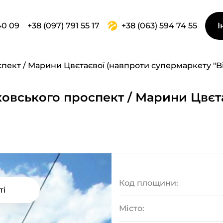
40 09
+38 (097) 791 55 17
+38 (063) 594 74 55
І
кт / Марини Цвєтаєвої (навпроти супермаркету "Bil
ковського проспект / Марини Цвєт
Код площини:
ті
Місто: