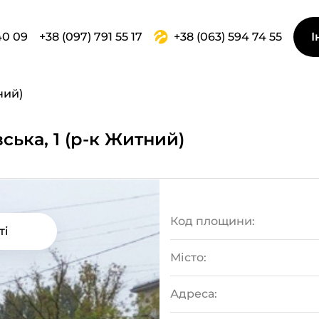
40 09
+38 (097) 791 55 17
+38 (063) 594 74 55
І
ний)
ська, 1 (р-к Житний)
Код площини:
ті
Місто:
Адреса: