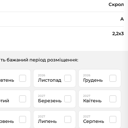
Скрол
А
2,2х3
ть бажаний період розміщення:
2026
2026
втень
Листопад
Грудень
2027
2027
тий
Березень
Квітень
2027
2027
рвень
Липень
Серпень