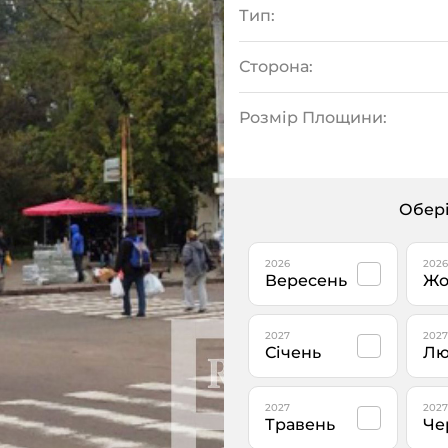
Тип:
Сторона:
Розмір Площини:
Обері
2026
2026
Вересень
Жо
2027
2027
Січень
Лю
2027
2027
Травень
Че