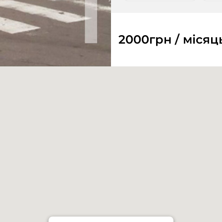
2000
грн / місяц