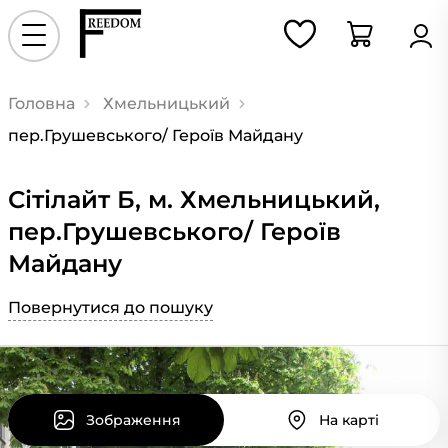
Головна
Хмельницький
пер.Грушевського/ Героїв Майдану
Сітілайт Б, м. Хмельницький,
пер.Грушевського/ Героїв
Майдану
Повернутися до пошуку
Зображення
На карті