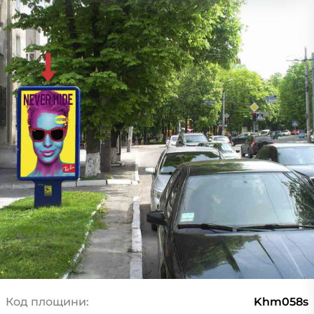
Код площини:
Khm058s