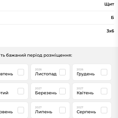
Щит
Б
3х6
ть бажаний період розміщення:
2026
2026
втень
Листопад
Грудень
2027
2027
тий
Березень
Квітень
2027
2027
рвень
Липень
Серпень