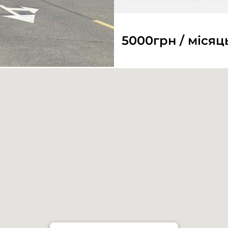
5000
грн / місяц