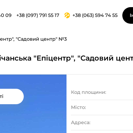
40 09
+38 (097) 791 55 17
+38 (063) 594 74 55
І
центр", "Садовий центр" №3
ічанська "Епіцентр", "Садовий цен
Код площини:
ті
Місто:
Адреса: