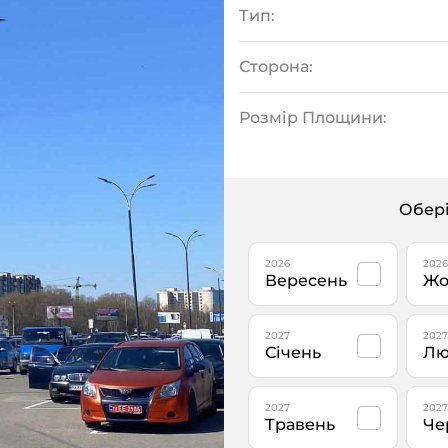
Тип:
Сторона:
Розмір Площини:
Обері
2026
2026
Вересень
Жо
2027
2027
Січень
Лю
2027
2027
Травень
Че