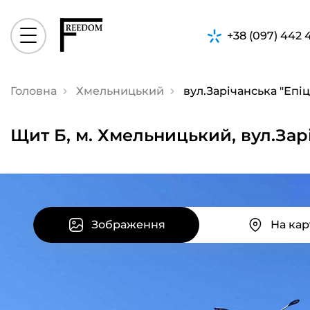
+38 (097) 442 
Головна
Хмельницький
вул.Зарічанська "Епі
Щит Б, м. Хмельницький, вул.Зар
Зображення
На кар