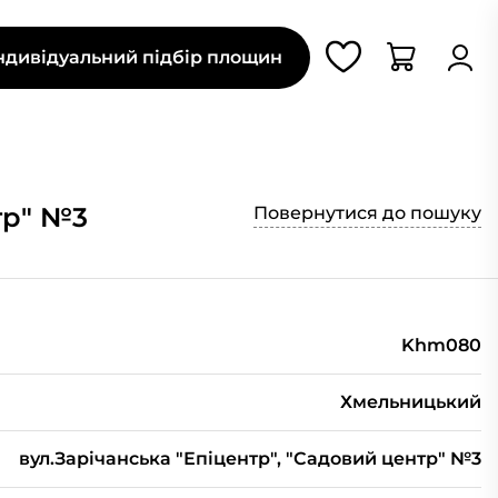
ндивідуальний підбір площин
тр" №3
Повернутися до пошуку
Khm080
Хмельницький
вул.Зарічанська "Епіцентр", "Садовий центр" №3