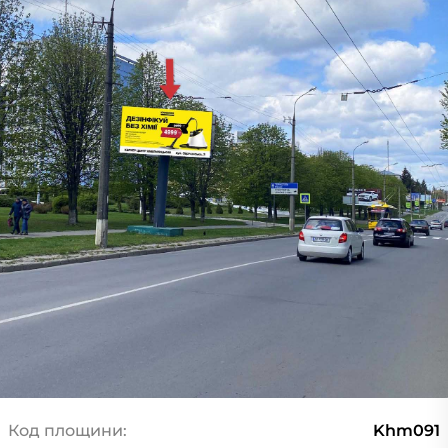
Код площини:
Khm091