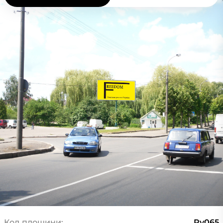
Код площини:
Rv065