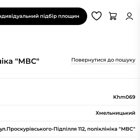
ндивідуальний підбір площин
ніка "МВС"
Повернутися до пошуку
Khm069
Хмельницький
ул.Проскурівського-Підпілля 112, поліклініка "МВС"