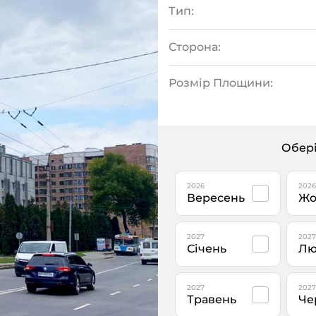
Тип:
Сторона:
Розмір Площини:
Обері
2026
2026
Вересень
Жо
2027
2027
Січень
Лю
2027
2027
Травень
Че