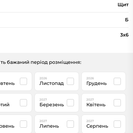
Щит
Б
3х6
ть бажаний період розміщення:
2026
2026
втень
Листопад
Грудень
2027
2027
тий
Березень
Квітень
2027
2027
рвень
Липень
Серпень