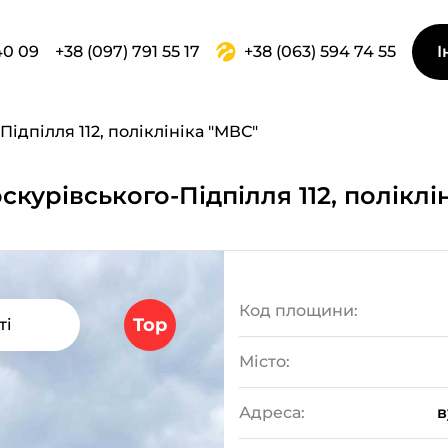
40 09
+38 (097) 791 55 17
+38 (063) 594 74 55
І
ідпілля 112, поліклініка "МВС"
курівського-Підпілля 112, поліклі
Код площини:
Top
ті
Місто:
Адреса:
в