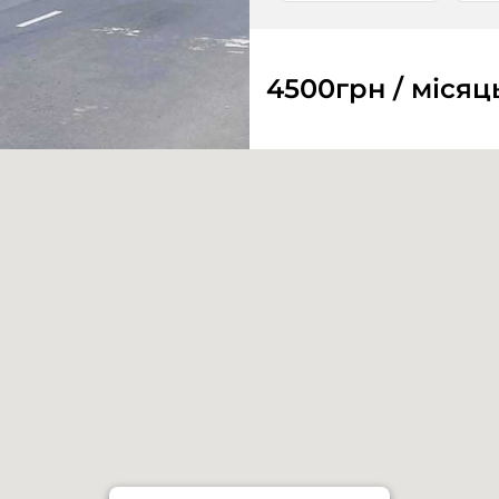
4500
грн / місяц