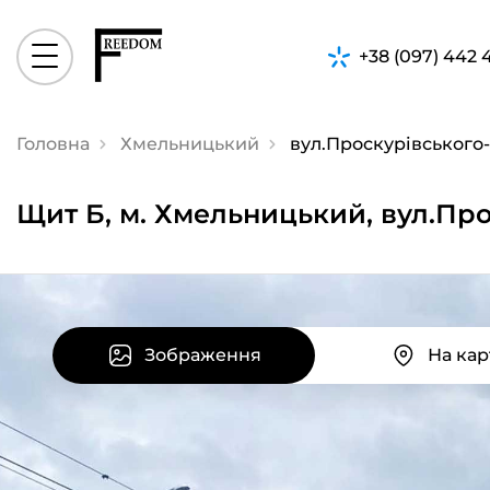
+38 (097) 442 
Головна
Хмельницький
вул.Проскурівського-П
Щит Б, м. Хмельницький, вул.Прос
Зображення
На кар