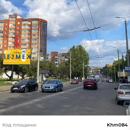
Код площини:
Khm084