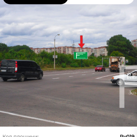
Код площини:
Rv019