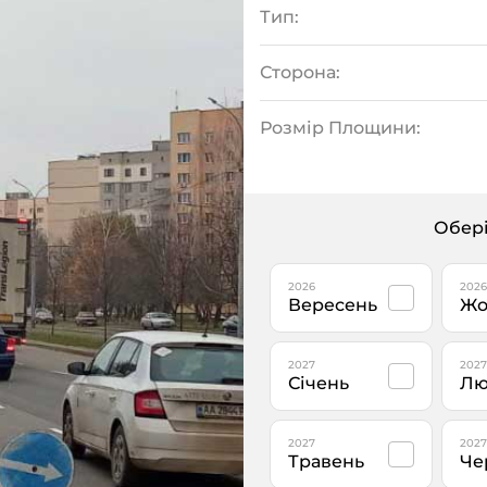
Тип:
Сторона:
Розмір Площини:
Обері
2026
2026
Вересень
Жо
2027
2027
Січень
Лю
2027
2027
Травень
Че