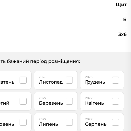
Щит
Б
3х6
ть бажаний період розміщення:
2026
2026
втень
Листопад
Грудень
2027
2027
тий
Березень
Квітень
2027
2027
рвень
Липень
Серпень