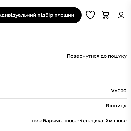
ндивідуальний підбір площин
Повернутися до пошуку
Vn020
Вінниця
пер.Барське шосе-Келецька, Хм.шосе