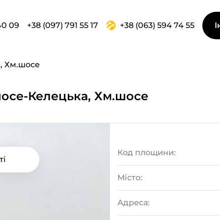
40 09
+38 (097) 791 55 17
+38 (063) 594 74 55
І
, Хм.шосе
шосе-Келецька, Хм.шосе
Код площини:
ті
Місто:
Адреса: