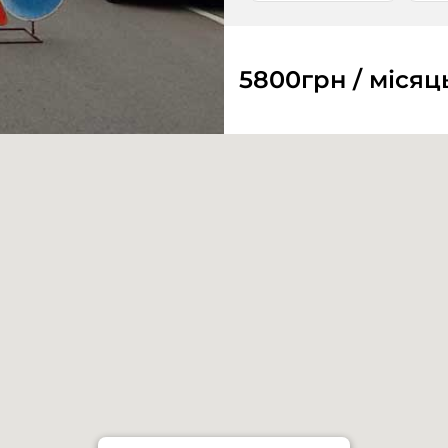
5800
грн / місяц