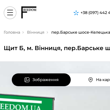
+38 (097) 442 
Головна
Вінниця
пер.Барське шосе-Келецька
Щит Б, м. Вінниця, пер.Барське 
Зображення
На кар