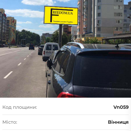
Код площини:
Vn059
Місто:
Вінниця