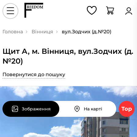
Головна
Вінниця
вул.Зодчих (д.№20)
Щит А, м. Вінниця, вул.Зодчих (д.
№20)
Повернутися до пошуку
Top
Зображення
На карті