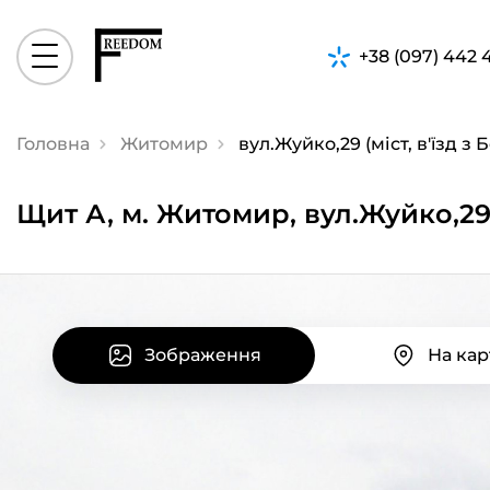
+38 (097) 442 
Головна
Житомир
вул.Жуйко,29 (міст, в'їзд з
Щит А, м. Житомир, вул.Жуйко,29 (
Зображення
На кар