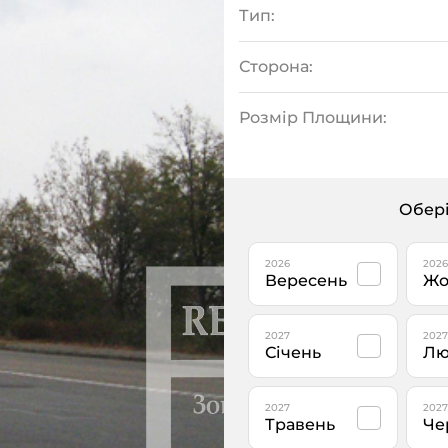
Тип:
Сторона:
Розмір Площини:
Обері
2026
2026
Вересень
Жо
2027
2027
Січень
Лю
2027
2027
Травень
Че