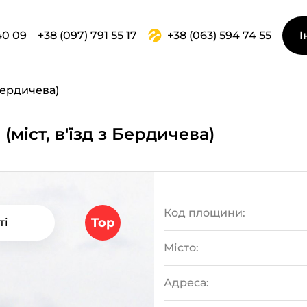
40 09
+38 (097) 791 55 17
+38 (063) 594 74 55
І
 Бердичева)
міст, в'їзд з Бердичева)
Код площини:
Top
ті
Місто:
Адреса: