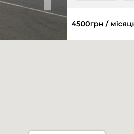
4500
грн / місяц