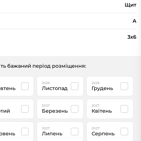
Щит
А
3х6
ть бажаний період розміщення:
2026
2026
втень
Листопад
Грудень
2027
2027
тий
Березень
Квітень
2027
2027
рвень
Липень
Серпень