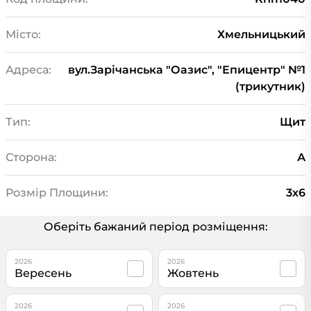
Місто:
Хмельницький
Адреса:
вул.Зарічанська "Оазис", "Епицентр" №1
(трикутник)
Тип:
Щит
Сторона:
А
Розмір Площини:
3х6
Оберіть бажаний період розміщення:
2026
2026
Вересень
Жовтень
2026
2026