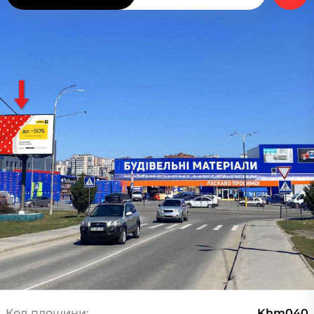
Код площини:
Khm040