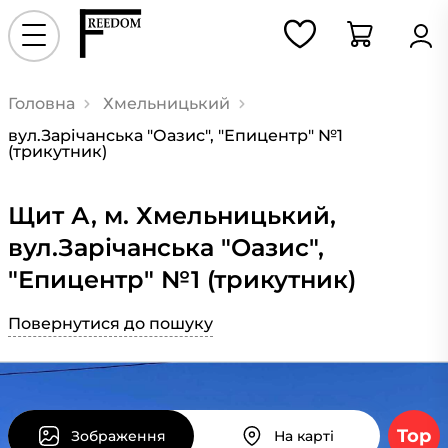
Головна
Хмельницький
вул.Зарічанська "Оазис", "Епицентр" №1
(трикутник)
Щит А, м. Хмельницький,
вул.Зарічанська "Оазис",
"Епицентр" №1 (трикутник)
Повернутися до пошуку
Top
Зображення
На карті