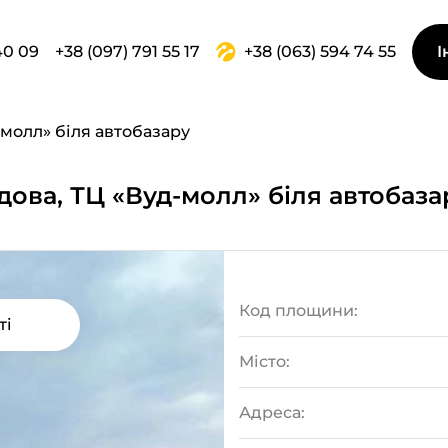
40 09
+38 (097) 791 55 17
+38 (063) 594 74 55
І
-молл» біля автобазару
дова, ТЦ «Вуд-молл» біля автобаза
Код площини:
ті
Місто:
Адреса: