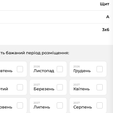
Щит
А
3х6
ть бажаний період розміщення:
2026
2026
втень
Листопад
Грудень
2027
2027
тий
Березень
Квітень
2027
2027
рвень
Липень
Серпень