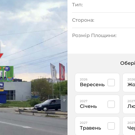
Тип:
Сторона:
Розмір Площини:
Обері
2026
2026
Вересень
Жо
2027
2027
Січень
Лю
2027
2027
Травень
Че