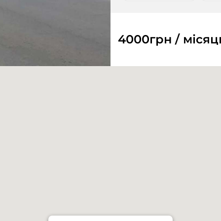
4000
грн / місяц