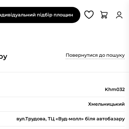
ндивідуальний підбір площин
ру
Повернутися до пошуку
Khm032
Хмельницький
вул.Трудова, ТЦ «Вуд-молл» біля автобазару