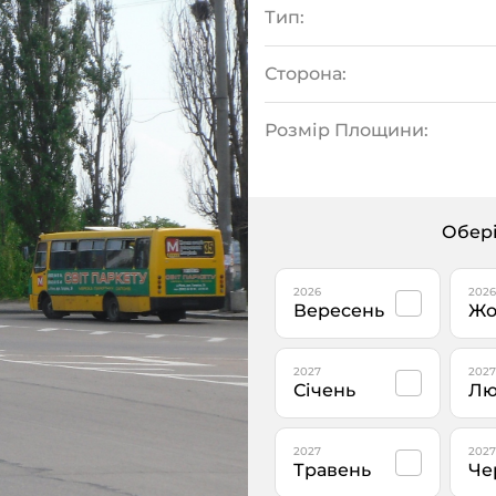
Тип:
Сторона:
Розмір Площини:
Обері
2026
2026
Вересень
Жо
2027
2027
Січень
Лю
2027
2027
Травень
Че