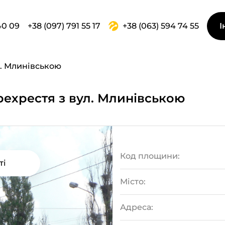
40 09
+38 (097) 791 55 17
+38 (063) 594 74 55
І
л. Млинівською
ерехрестя з вул. Млинівською
Код площини:
ті
Місто:
Адреса: