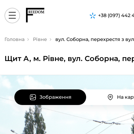
+38 (097) 442 
Головна
Рівне
вул. Соборна, перехрестя з ву
Щит А, м. Рівне, вул. Соборна, п
Зображення
На кар