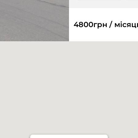
4800
грн / місяц