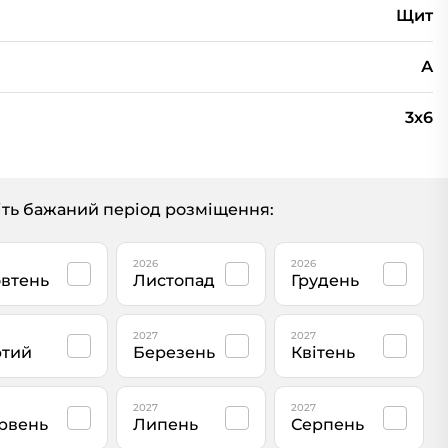
Щит
А
3х6
ть бажаний період розміщення:
2026
2026
втень
Листопад
Грудень
2027
2027
тий
Березень
Квітень
2027
2027
рвень
Липень
Серпень