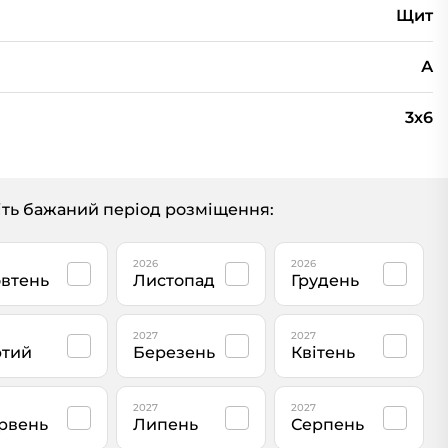
Щит
А
3х6
ть бажаний період розміщення:
2026
2026
втень
Листопад
Грудень
2027
2027
тий
Березень
Квітень
2027
2027
рвень
Липень
Серпень