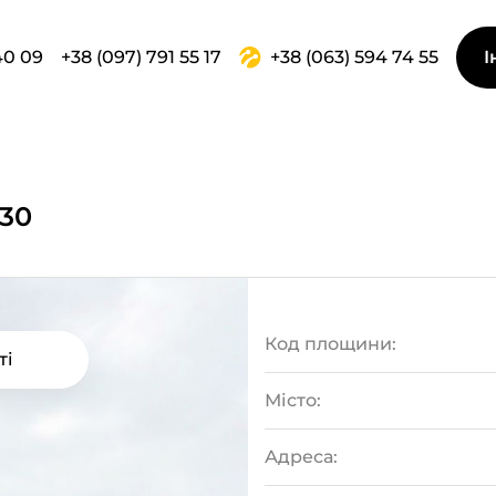
40 09
+38 (097) 791 55 17
+38 (063) 594 74 55
І
 30
Код площини:
ті
Місто:
Адреса: