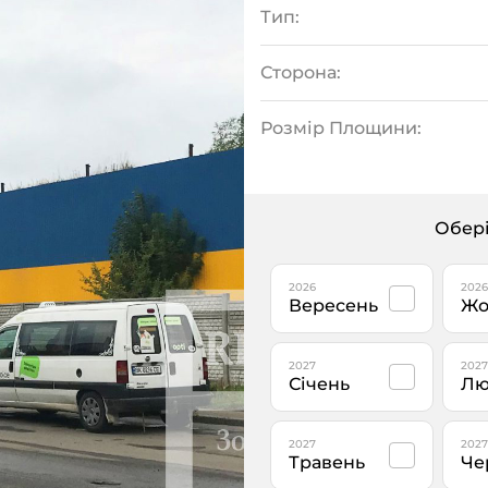
Тип:
Сторона:
Розмір Площини:
Обері
2026
2026
Вересень
Жо
2027
2027
Січень
Лю
2027
2027
Травень
Че