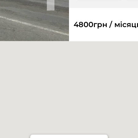
4800
грн / місяц