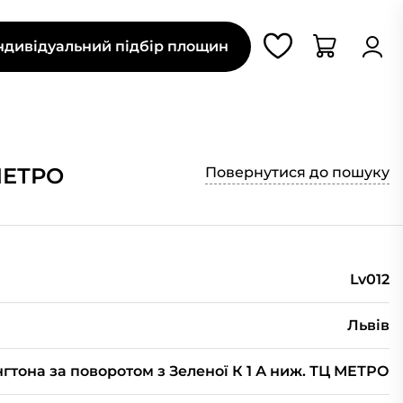
ндивідуальний підбір площин
 МЕТРО
Повернутися до пошуку
Lv012
Львів
гтона за поворотом з Зеленої К 1 А ниж. ТЦ МЕТРО