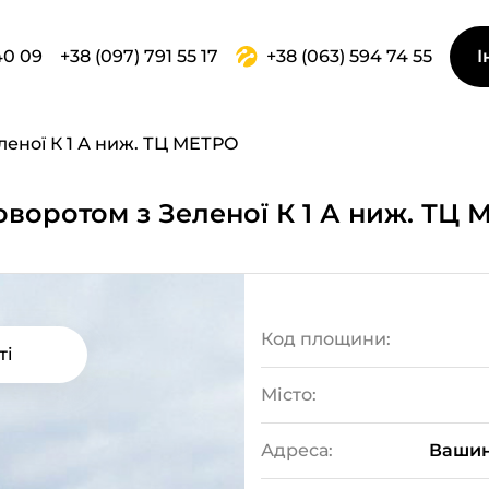
40 09
+38 (097) 791 55 17
+38 (063) 594 74 55
І
леної К 1 А ниж. ТЦ МЕТРО
поворотом з Зеленої К 1 А ниж. ТЦ
Код площини:
ті
Місто:
Адреса:
Вашин