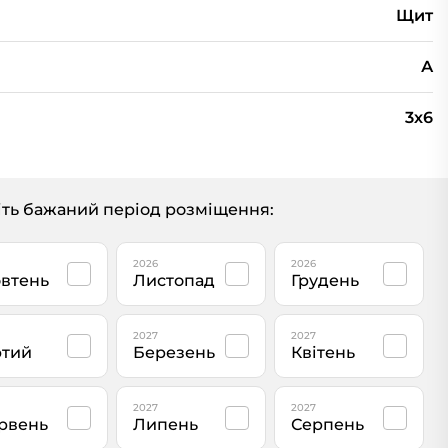
Щит
А
3х6
ть бажаний період розміщення:
2026
2026
втень
Листопад
Грудень
2027
2027
тий
Березень
Квітень
2027
2027
рвень
Липень
Серпень