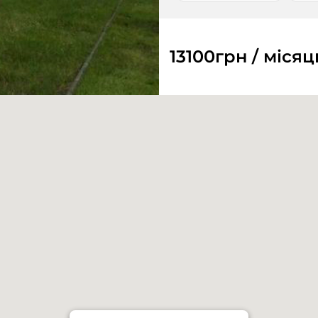
13100
грн / місяц