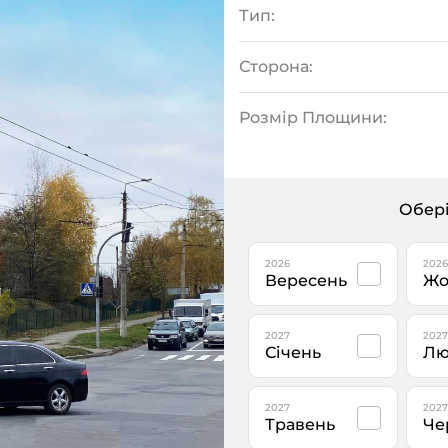
Тип:
Сторона:
Розмір Площини:
Обері
2026
2026
Вересень
Жо
2027
2027
Січень
Лю
2027
2027
Травень
Че