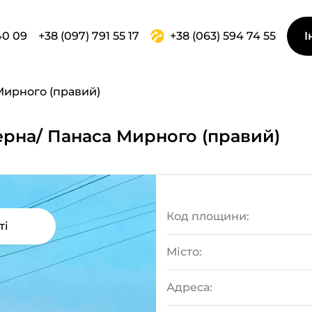
40 09
+38 (097) 791 55 17
+38 (063) 594 74 55
І
Мирного (правий)
ерна/ Панаса Мирного (правий)
Код площини:
ті
Місто:
Адреса: