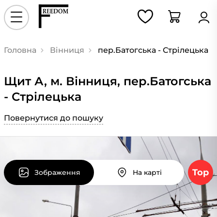
Головна
Вінниця
пер.Батогська - Стрілецька
Щит А, м. Вінниця, пер.Батогська
- Стрілецька
Повернутися до пошуку
Top
Зображення
На карті