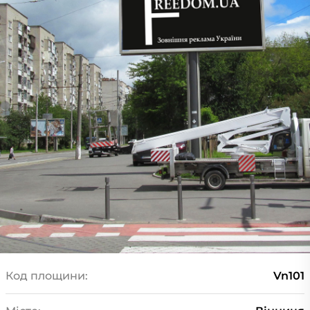
Код площини:
Vn101