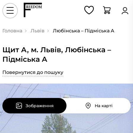
Головна
Львів
Любінська – Підміська A
Щит А, м. Львів, Любінська –
Підміська A
Повернутися до пошуку
Зображення
На карті