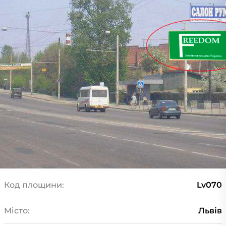
Код площини:
Lv070
Місто:
Львів