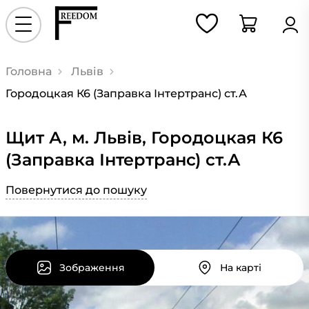
Головна
Львів
Городоцкая К6 (Заправка Інтертранс) ст.А
Щит А, м. Львів, Городоцкая К6
(Заправка Інтертранс) ст.А
Повернутися до пошуку
Зображення
На карті