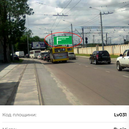
Код площини:
Lv031