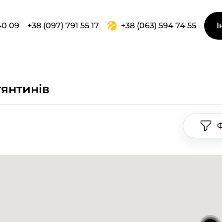
40 09
+38 (097) 791 55 17
+38 (063) 594 74 55
І
тянтинів
Ф